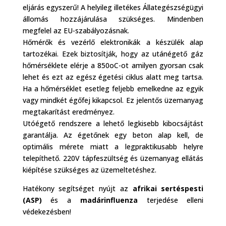
eljárás egyszerű! A helyileg illetékes Állategészségügyi
állomás hozzájárulása szükséges. Mindenben
megfelel az EU-szabályozásnak.
Hőmérők és vezérlő elektronikák a készülék alap
tartozékai. Ezek biztosítják, hogy az utánégető gáz
hőmérséklete elérje a 850oC-ot amilyen gyorsan csak
lehet és ezt az egész égetési ciklus alatt meg tartsa.
Ha a hőmérséklet esetleg feljebb emelkedne az egyik
vagy mindkét égőfej kikapcsol. Ez jelentős üzemanyag
megtakarítást eredményez.
Utóégető rendszere a lehető legkisebb kibocsájtást
garantálja. Az égetőnek egy beton alap kell, de
optimális mérete miatt a legpraktikusabb helyre
telepíthető. 220V tápfeszültség és üzemanyag ellátás
kiépítése szükséges az üzemeltetéshez.
Hatékony segítséget nyújt az
afrikai sertéspesti
(ASP)
és a
madárinfluenza
terjedése elleni
védekezésben!