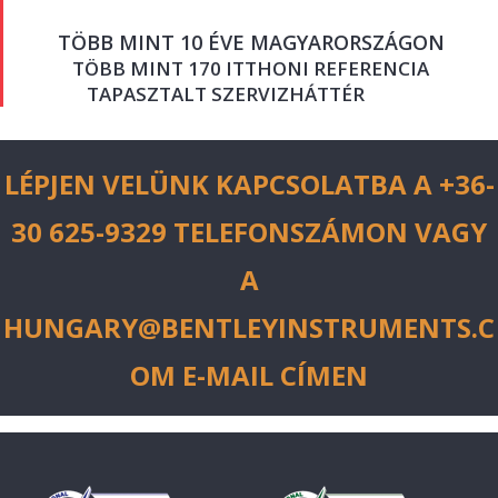
TÖBB MINT 10 ÉVE MAGYARORSZÁGON
TÖBB MINT 170 ITTHONI REFERENCIA
TAPASZTALT SZERVIZHÁTTÉR
LÉPJEN VELÜNK KAPCSOLATBA A +36-
30 625-9329 TELEFONSZÁMON VAGY
A
HUNGARY@BENTLEYINSTRUMENTS.C
OM E-MAIL CÍMEN