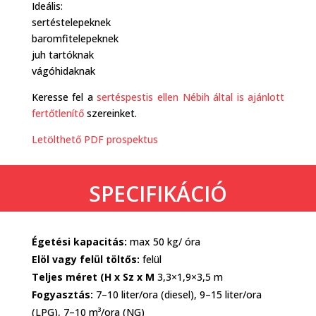
Ideális:
sertéstelepeknek
baromfitelepeknek
juh tartóknak
vágóhidaknak
Keresse fel a
sertéspestis ellen Nébih által is ajánlott
fertőtlenítő
szereinket.
Letölthető PDF prospektus
SPECIFIKÁCIÓ
Égetési kapacitás:
max 50 kg/ óra
Elöl vagy felül töltős:
felül
Teljes méret (H x Sz x M
3,3×1,9×3,5 m
Fogyasztás:
7–10 liter/ora
(diesel),
9–15 liter/ora
(LPG),
7–10 m
³
/ora
(NG)