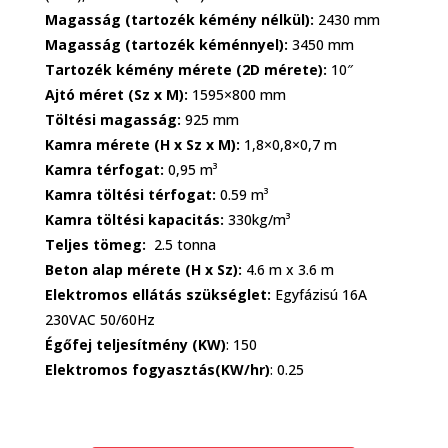
Magasság (tartozék kémény nélkül):
2430 mm
Magasság (tartozék kéménnyel):
3450 mm
Tartozék kémény mérete (2D mérete):
10″
Ajtó méret (Sz x M):
1595×800
mm
Töltési magasság:
925 mm
Kamra mérete (H x Sz x M):
1,8×0,8×0,7 m
Kamra térfogat:
0,95
m³
Kamra töltési térfogat:
0.59 m³
Kamra töltési kapacitás:
330kg/m³
Teljes tömeg:
2.5 tonna
Beton alap mérete (H x Sz):
4.6 m x 3.6 m
Elektromos ellátás szükséglet:
Egyfázisú 16A
230VAC 50/60Hz
Égőfej teljesítmény (KW)
: 150
Elektromos fogyasztás(KW/hr)
: 0.25