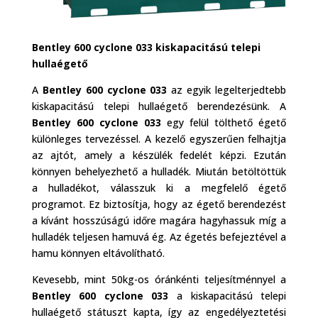
Bentley 600 cyclone 033 kiskapacitású telepi
hullaégető
A
Bentley 600 cyclone 033
az egyik legelterjedtebb
kiskapacitású telepi hullaégető berendezésünk. A
Bentley 600 cyclone 033
egy felül tölthető égető
különleges tervezéssel. A kezelő egyszerűen felhajtja
az ajtót, amely a készülék fedelét képzi. Ezután
könnyen behelyezhető a hulladék. Miután betöltöttük
a hulladékot, válasszuk ki a megfelelő égető
programot. Ez biztosítja, hogy az égető berendezést
a kívánt hosszúságú időre magára hagyhassuk míg a
hulladék teljesen hamuvá ég. Az égetés befejeztével a
hamu könnyen eltávolítható.
Kevesebb, mint 50kg-os óránkénti teljesítménnyel a
Bentley 600 cyclone 033
a kiskapacitású telepi
hullaégető státuszt kapta, így az engedélyeztetési